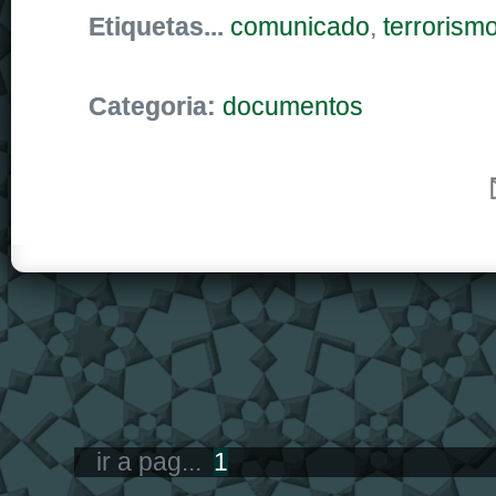
Etiquetas...
comunicado
,
terrorism
Categoria:
documentos
ir a pag...
1