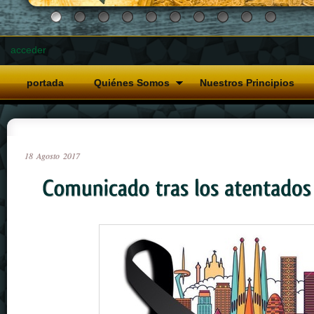
acceder
portada
Quiénes Somos
Nuestros Principios
18
Agosto
2017