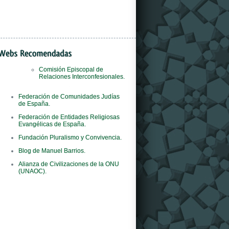
Comisión Episcopal de
Relaciones Interconfesionales.
Il
orologi replica
negozio è il primo al mondo
Federación de Comunidades Judías
del marchio ad adottare questo concept
de España.
innovativo.
Federación de Entidades Religiosas
Evangélicas de España.
Fundación Pluralismo y Convivencia.
Blog de Manuel Barrios.
Alianza de Civilizaciones de la ONU
(UNAOC).