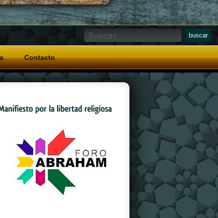
a
Contacto
And a special grip pattern
replica watches
on
the crown that allows for easy operation with