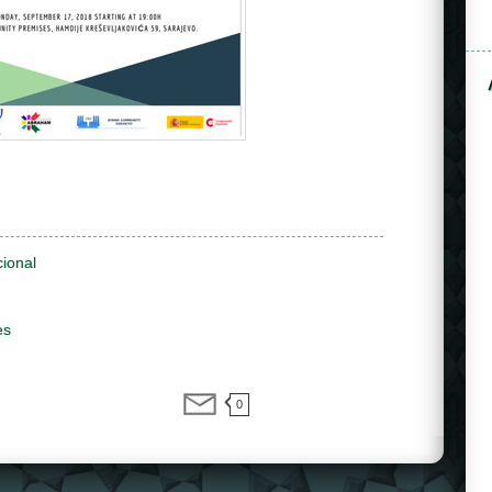
cional
es
0