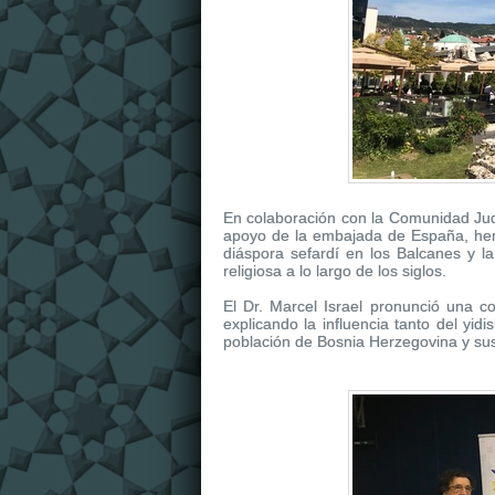
En colaboración con la Comunidad Judí
apoyo de la embajada de España, hem
diáspora sefardí en los Balcanes y la
religiosa a lo largo de los siglos.
El Dr. Marcel Israel pronunció una co
explicando la influencia tanto del yid
población de Bosnia Herzegovina y su