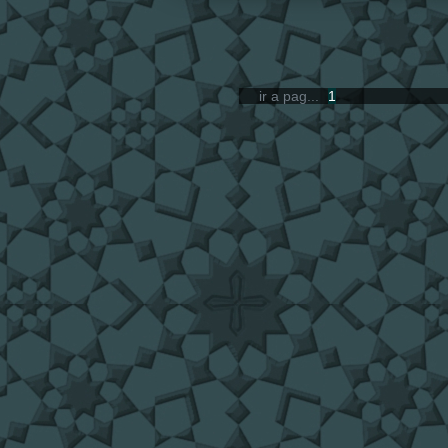
ir a pag...
1