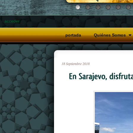
acceder
portada
Quiénes Somos
18
Septiembre
2018