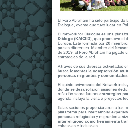
El Foro Abraham ha sido partícipe de l
Dialogue, evento que tuvo lugar en Pa
El Network for Dialogue es una plata
Diálogo (KAICIID)
, que promueve el di
Europa. Está formada por 28 miembros 
países diferentes. Miembro del Netwo
de 2019, el Foro Abraham ha jugado un p
estrategias de la red.
It
replica watches
is dressed in shiny r
A través de sus diversas actividades e
replica uk
watches of the collection. It 
busca
fomentar la comprensión mutu
personas migrantes y comunidades
El quinto aniversario del Network inclu
donde se desarrollaron
sesiones dedic
reflexión sobre futuras
estrategias pa
agenda incluyó la visita a proyectos l
Estas sesiones proporcionaron a los m
plataforma para intercambiar experienc
personas refugiadas y migrantes a nive
interreligioso como herramienta tr
cohesivas e inclusivas.