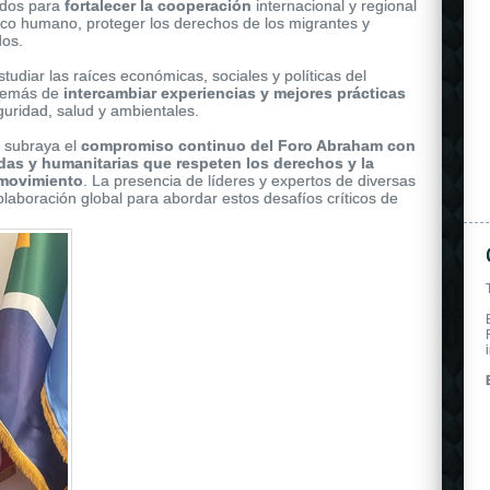
owered by a self-winding mechanical movement.
odos para
fortalecer la cooperación
internacional y regional
áfico humano, proteger los derechos de los
migrantes y
dos.
tudiar las raíces económicas, sociales y políticas del
además de
intercambiar experiencias y mejores prácticas
uridad, salud y ambientales.
 subraya el
compromiso continuo del Foro Abraham con
das y humanitarias que respeten los derechos y la
 movimiento
. La presencia de líderes y expertos de diversas
olaboración global para abordar estos desafíos críticos de