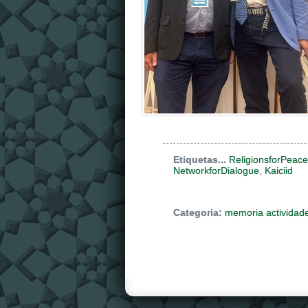
Etiquetas...
ReligionsforPeace
NetworkforDialogue
,
Kaiciid
Categoria:
memoria actividad