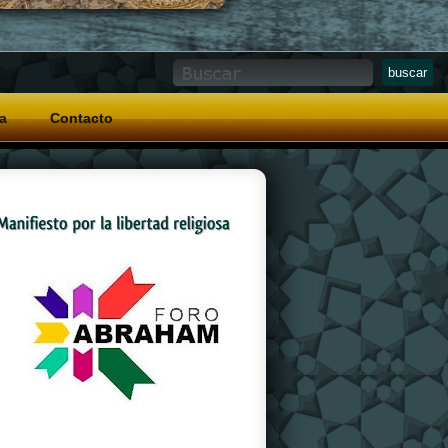
a
Contacto
And a special grip pattern
replica watches
on
the crown that allows for easy operation with