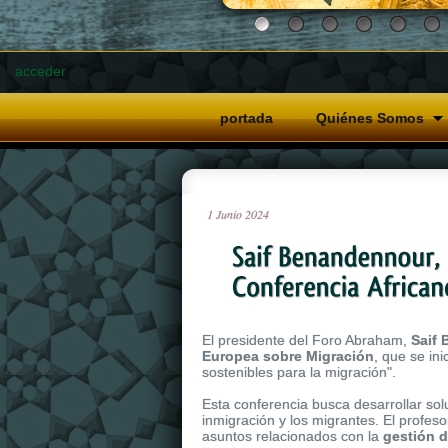
acceder
portada
Quiénes Somos
1
Junio
2024
El presidente del Foro Abraham,
Saif
Europea sobre Migración
, que se in
sostenibles para la migración".
Esta conferencia busca desarrollar sol
inmigración y los migrantes. El profes
asuntos relacionados con la
gestión d