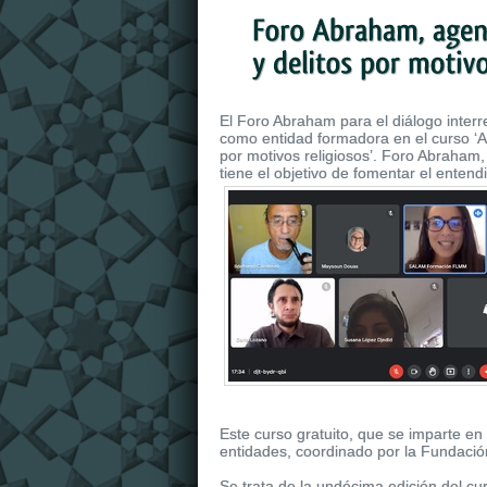
El Foro Abraham para el diálogo interr
como entidad formadora en el curso ‘Ag
por motivos religiosos’. Foro Abraham
tiene el objetivo de fomentar el enten
Este curso gratuito, que se imparte en
entidades, coordinado por la Fundaci
Se trata de la undécima edición del 