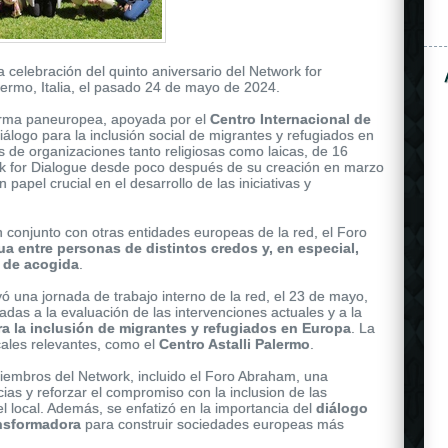
a celebración del quinto aniversario del Network for
lermo, Italia, el pasado 24 de mayo de 2024.
forma paneuropea, apoyada por el
Centro Internacional de
álogo para la inclusión social de migrantes y refugiados en
de organizaciones tanto religiosas como laicas, de 16
rk for Dialogue desde poco después de su creación en marzo
apel crucial en el desarrollo de las iniciativas y
ose gold, and shares the same attributes as the other
rolex
n conjunto con otras entidades europeas de la red, el Foro
is secured to the wrist by a black rubber strap.
a entre personas de distintos credos y, en especial,
 de acogida
.
yó una jornada de trabajo interno de la red, el 23 de mayo,
adas a la evaluación de las intervenciones actuales y a la
ra la inclusión de migrantes y refugiados en Europa
. La
ocales relevantes, como el
Centro Astalli Palermo
.
iembros del Network, incluido el Foro Abraham, una
ias y reforzar el compromiso con la inclusion de las
l local. Además, se enfatizó en la importancia del
diálogo
ansformadora
para construir sociedades europeas más