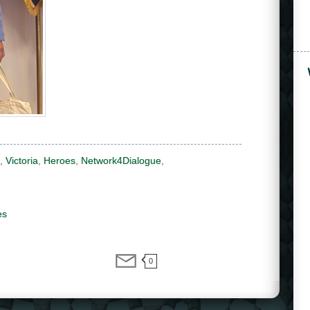
,
Victoria
,
Heroes
,
Network4Dialogue
,
es
0