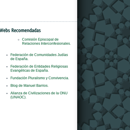
Comisión Episcopal de
Relaciones Interconfesionales.
Il
orologi replica
negozio è il primo al mondo
Federación de Comunidades Judías
del marchio ad adottare questo concept
de España.
innovativo.
Federación de Entidades Religiosas
Evangélicas de España.
Fundación Pluralismo y Convivencia.
Blog de Manuel Barrios.
Alianza de Civilizaciones de la ONU
(UNAOC).