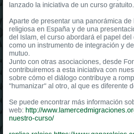
lanzado la iniciativa de un curso gratuito.
Aparte de presentar una panorámica de 
religiosa en España y de una presentaci
del Islam, el curso abordará el papel del 
como un instrumento de integración y d
mutuo.
Whatever your mission,
replique montre
with $4,200, you are cove
Junto con otras asociaciones, desde F
watches
8 Day & Date 41 Watches (ref. A45330101B1X1)
contribuiremos a esta iniciativa con nue
sobre cómo el diálogo contribuye a romp
"humanizar" al otro, al que es diferente 
Se puede encontrar más información sob
web:
http://www.lamercedmigraciones.or
nuestro-curso/