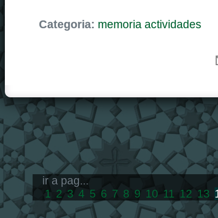
Categoria:
memoria actividades
ir a pag...
1
2
3
4
5
6
7
8
9
10
11
12
13