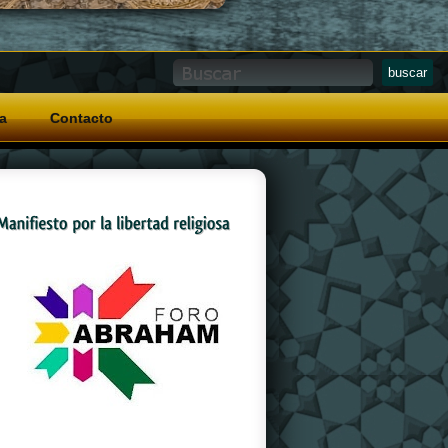
a
Contacto
And a special grip pattern
replica watches
on
the crown that allows for easy operation with