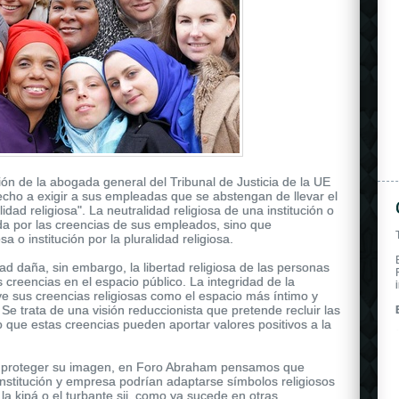
 de la abogada general del Tribunal de Justicia de la UE
echo a exigir a sus empleadas que se abstengan de llevar el
idad religiosa". La neutralidad religiosa de una institución o
 por las creencias de sus empleados, sino que
 o institución por la pluralidad religiosa.
dad daña, sin embargo, la libertad religiosa de las personas
 creencias en el espacio público. La integridad de la
 sus creencias religiosas como el espacio más íntimo y
Se trata de una visión reduccionista que pretende recluir las
o que estas creencias pueden aportar valores positivos a la
 a proteger su imagen, en Foro Abraham pensamos que
 institución y empresa podrían adaptarse símbolos religiosos
, la kipá o el turbante sij, como ya sucede en otras