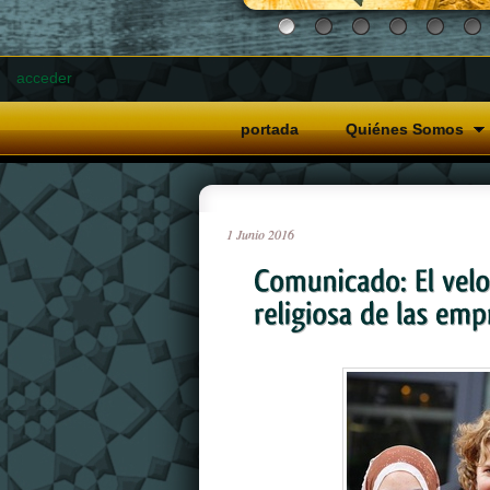
acceder
portada
Quiénes Somos
1
Junio
2016