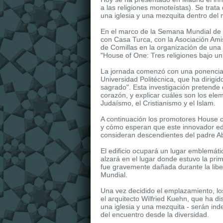
a las religiones monoteístas). Se trat
una iglesia y una mezquita dentro del 
En el marco de la Semana Mundial de 
con Casa Turca, con la Asociación Amis
de Comillas en la organización de una 
"House of One: Tres religiones bajo u
La jornada comenzó con una ponencia 
Universidad Politécnica, que ha dirigid
sagrado". Esta investigación pretende 
corazón, y explicar cuáles son los ele
Judaísmo, el Cristianismo y el Islam.
A continuación los promotores House o
y cómo esperan que este innovador edifi
consideran descendientes del padre 
El edificio ocupará un lugar emblemáti
alzará en el lugar donde estuvo la primer
fue gravemente dañada durante la liberac
Mundial.
Una vez decidido el emplazamiento, lo
el arquitecto Wilfried Kuehn, que ha 
una iglesia y una mezquita - serán in
del encuentro desde la diversidad.