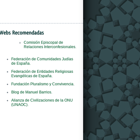
Comisión Episcopal de
Relaciones Interconfesionales.
Il
orologi replica
negozio è il primo al mondo
Federación de Comunidades Judías
del marchio ad adottare questo concept
de España.
innovativo.
Federación de Entidades Religiosas
Evangélicas de España.
Fundación Pluralismo y Convivencia.
Blog de Manuel Barrios.
Alianza de Civilizaciones de la ONU
(UNAOC).