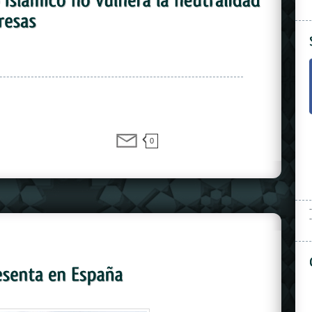
0
-
-