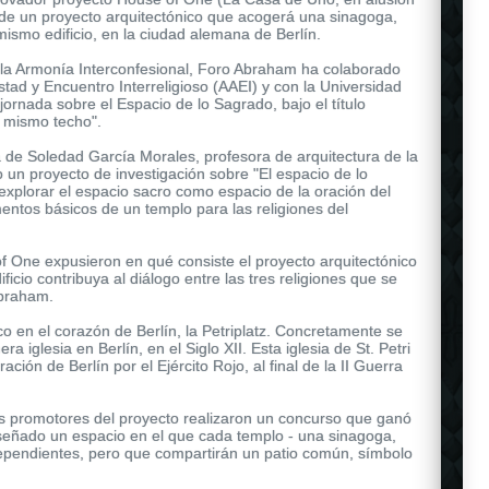
a de un proyecto arquitectónico que acogerá una sinagoga,
mismo edificio, en la ciudad alemana de Berlín.
la Armonía Interconfesional, Foro Abraham ha colaborado
tad y Encuentro Interreligioso (AAEI) y con la Universidad
jornada sobre el Espacio de lo Sagrado, bajo el título
n mismo techo".
de Soledad García Morales, profesora de arquitectura de la
o un proyecto de investigación sobre "El espacio de lo
explorar el espacio sacro como espacio de la oración del
mentos básicos de un templo para las religiones del
f One expusieron en qué consiste el proyecto arquitectónico
cio contribuya al diálogo entre las tres religiones que se
Abraham.
co en el corazón de Berlín, la Petriplatz. Concretamente se
a iglesia en Berlín, en el Siglo XII. Esta iglesia de St. Petri
ión de Berlín por el Ejército Rojo, al final de la II Guerra
s promotores del proyecto realizaron un concurso que ganó
diseñado un espacio en el que cada templo - una sinagoga,
dependientes, pero que compartirán un patio común, símbolo