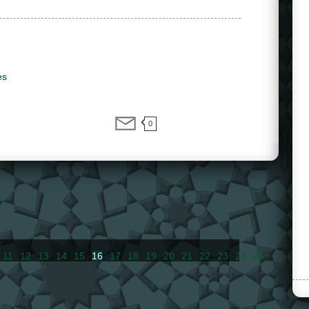
es
0
11
12
13
14
15
16
17
18
19
20
21
22
23
24
25