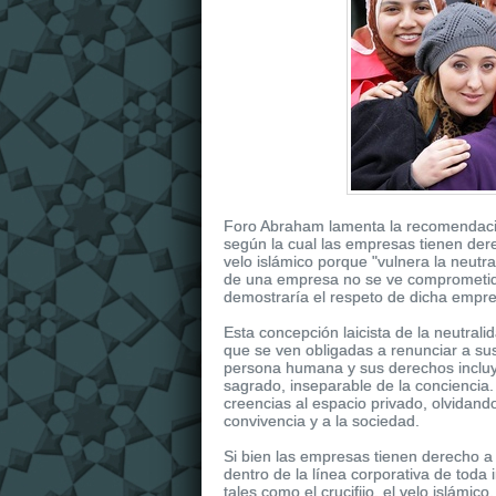
Foro Abraham lamenta la recomendación
según la cual las empresas tienen der
velo islámico porque "vulnera la neutral
de una empresa no se ve comprometida
demostraría el respeto de dicha empresa
Esta concepción laicista de la neutrali
que se ven obligadas a renunciar a sus
persona humana y sus derechos incluye
sagrado, inseparable de la conciencia. 
creencias al espacio privado, olvidand
convivencia y a la sociedad.
Si bien las empresas tienen derecho
dentro de la línea corporativa de toda
tales como el crucifijo, el velo islámico