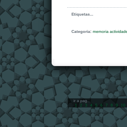
Etiquetas...
Categoria:
memoria actividad
ir a pag...
1
2
3
4
5
6
7
8
9
10